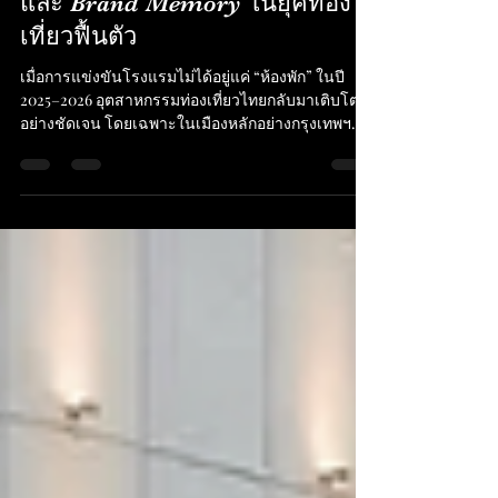
“Hotel Amenities” คือกุญแจสู่
Guest Experience, Review Score
และ Brand Memory ในยุคท่อง
เที่ยวฟื้นตัว
เมื่อการแข่งขันโรงแรมไม่ได้อยู่แค่ “ห้องพัก” ในปี
2025–2026 อุตสาหกรรมท่องเที่ยวไทยกลับมาเติบโต
อย่างชัดเจน โดยเฉพาะในเมืองหลักอย่างกรุงเทพฯ
ภูเก็ต และเชียงใหม่ นักท่องเที่ยวต่างชาติและคนไทย
เริ่มกลับมาเดินทางมากขึ้น ส่งผลให้ “การแข่งขันของ
โรงแรม” เข้มข้นกว่าเดิม แต่สิ่งที่เปลี่ยนไปคือลูกค้าไม่
ได้เลือกโรงแรมจากราคาเพียงอย่างเดียวอีกต่อไป พวก
เขาเลือกจาก: ประสบการณ์โดยรวม (Guest
Experience) รีวิวจากผู้เข้าพักจริง (Review Score)
ความรู้สึกที่จดจำได้ (Brand Memory) และหนึ่งในองค์
ปร